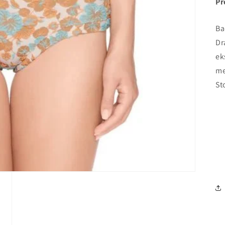
Pr
Ba
Dr
ek
me
St