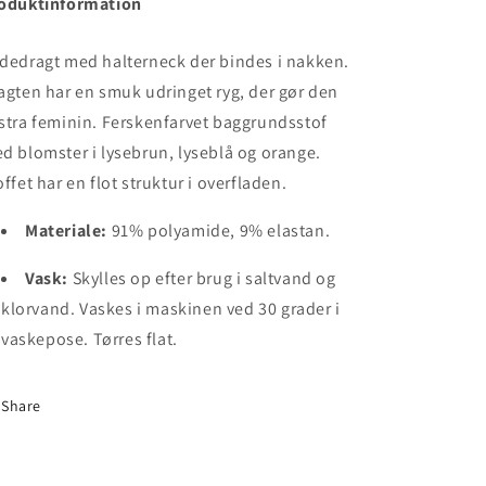
oduktinformation
dedragt med halterneck der bindes i nakken.
agten har en smuk udringet ryg, der gør den
stra feminin.
Ferskenfarvet baggrundsstof
d blomster i lysebrun, lyseblå og orange.
offet har en flot struktur i overfladen.
Materiale:
91% polyamide, 9% elastan.
Vask:
Skylles op efter brug i saltvand og
klorvand. Vaskes i maskinen ved 30 grader i
vaskepose. Tørres flat.
Share