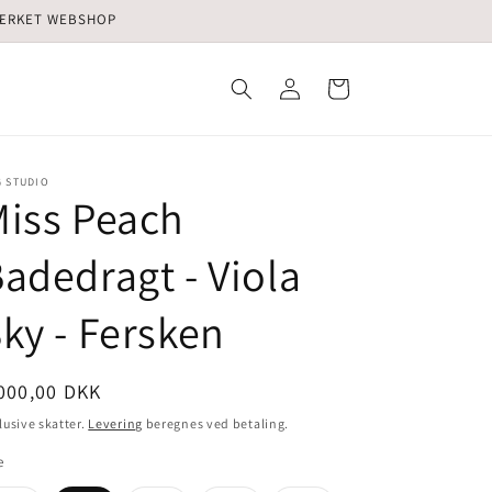
-MÆRKET WEBSHOP
Log
Indkøbskurv
ind
G STUDIO
iss Peach
adedragt - Viola
ky - Fersken
ormalpris
000,00 DKK
lusive skatter.
Levering
beregnes ved betaling.
e