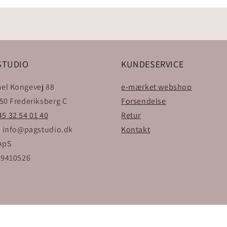
STUDIO
KUNDESERVICE
l Kongevej 88
e-mærket webshop
50 Frederiksberg C
Forsendelse
5 32 54 01 40
Retur
: info@pagstudio.dk
Kontakt
ApS
29410526