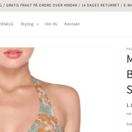
G / GRATIS FRAGT PÅ ORDRE OVER 499DKK / 14 DAGES RETURRET / E
UDSALG
Styling
Om Os
Kontakt
PA
M
B
S
N
1.
Ink
Siz