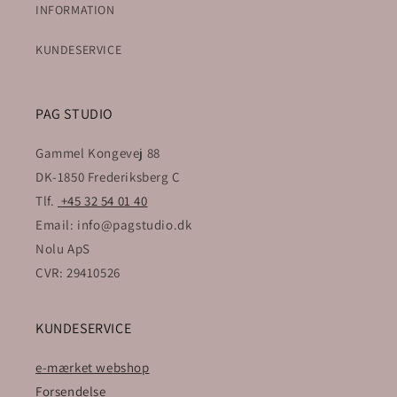
INFORMATION
o
KUNDESERVICE
n
:
PAG STUDIO
Gammel Kongevej 88
DK-1850 Frederiksberg C
Tlf.
+45 32 54 01 40
Email: info@pagstudio.dk
Nolu ApS
CVR: 29410526
KUNDESERVICE
e-mærket webshop
Forsendelse