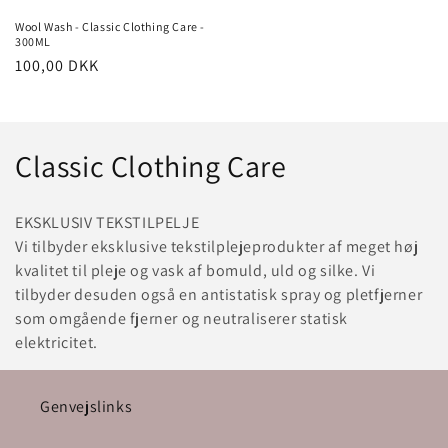
Wool Wash - Classic Clothing Care -
300ML
Normalpris
100,00 DKK
K
Classic Clothing Care
o
EKSKLUSIV TEKSTILPELJE
l
Vi tilbyder eksklusive tekstilplejeprodukter af meget høj
kvalitet til pleje og vask af bomuld, uld og silke. Vi
l
tilbyder desuden også en antistatisk spray og pletfjerner
e
som omgående fjerner og neutraliserer statisk
elektricitet.
k
t
Genvejslinks
i