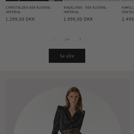
CHRISTALDEA-DEA KUDIBAL-
MADELAINE - DEA KUDIBAL -
KAMILL
IMPERIAL
IMPERIAL
DENTEL
Normalpris
1.299,00 DKK
Normalpris
1.999,00 DKK
Norm
2.49
af
1
/
4
Se alle