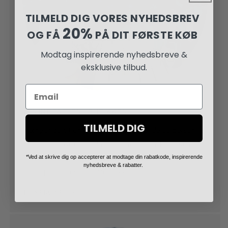
TILMELD DIG VORES NYHEDSBREV
20%
OG FÅ
PÅ DIT FØRSTE KØB
Modtag inspirerende nyhedsbreve &
eksklusive tilbud.
Email
VENINDEAFTEN I BUTIKKEN
TILMELD DIG
Trænger du til en hyggelig, nærværende og personlig
aften i selvskab med dine veninder eller kollegaer?
Tid til dig selv og dine veninder. Vi arrangerer meget
*Ved at skrive dig op accepterer at modtage din rabatkode, inspirerende
nyhedsbreve & rabatter.
gerne private events efter lukketid.
TIL SERVICE