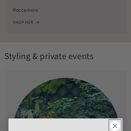
Roccamore
SHOP HER
Styling & private events