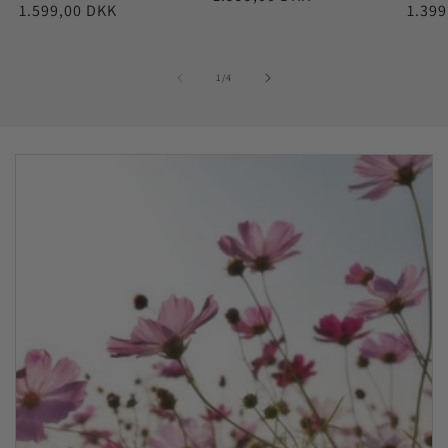
Norm
1.399
Normalpris
1.599,00 DKK
af
1
/
4