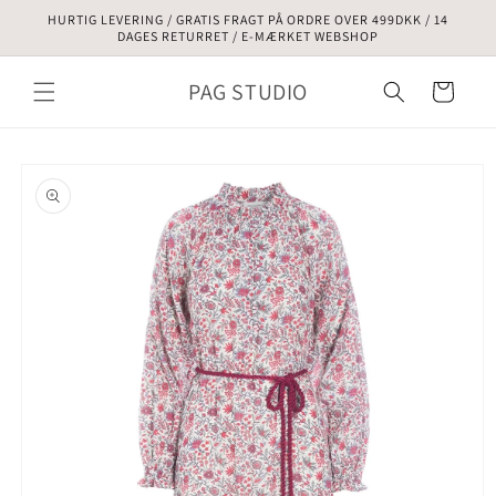
Gå til
HURTIG LEVERING / GRATIS FRAGT PÅ ORDRE OVER 499DKK / 14
indhold
DAGES RETURRET / E-MÆRKET WEBSHOP
PAG STUDIO
Indkøbskurv
å til
roduktoplysninger