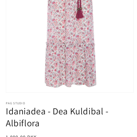
Åbn
mediet
1
PAG STUDIO
Idaniadea - Dea Kuldibal -
i
modus
Albiflora