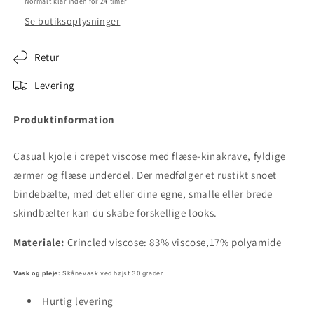
Normalt klar inden for 24 timer
Se butiksoplysninger
Retur
Levering
Produktinformation
Casual kjole i crepet viscose med flæse-kinakrave, fyldige
ærmer og flæse underdel. Der medfølger et rustikt snoet
bindebælte, med det eller dine egne, smalle eller brede
skindbælter kan du skabe forskellige looks.
Materiale:
Crincled viscose: 83% viscose,17% polyamide
Vask og pleje:
Skånevask ved højst 30 grader
Hurtig levering