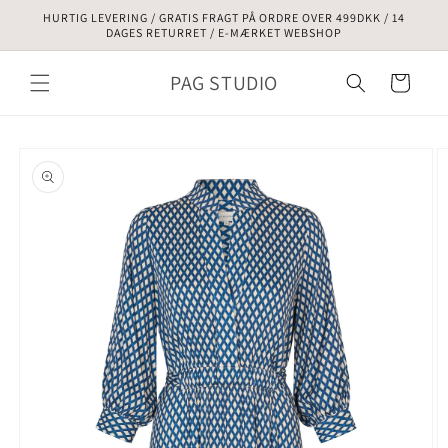
Gå til
HURTIG LEVERING / GRATIS FRAGT PÅ ORDRE OVER 499DKK / 14
indhold
DAGES RETURRET / E-MÆRKET WEBSHOP
PAG STUDIO
Indkøbskurv
å til
roduktoplysninger