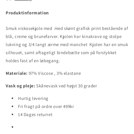
AMAKA
AMAKA
BLUE
BLUE
Produktinformation
Smuk viskosekjole med med skønt grafisk print bestående af
blå, creme og brunefarver. Kjolen har kinakrave og stolpe
lukning og 3/4 langt ærme med manchet Kjolen har en smuk
silhouet, samt aftageligt bindebælte som på forstykket
holdes fast af en løbegang.
Materiale:
97%
Viscose , 3% elastane
Vask og pleje:
Skånevask ved højst 30 grader
Hurtig levering
Fri fragt på ordre over 499kr
14 Dages returret