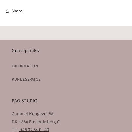
Share
Genvejslinks
INFORMATION
KUNDESERVICE
PAG STUDIO
Gammel Kongevej 88
DK-1850 Frederiksberg C
Tlf.
+45 32 54 01 40